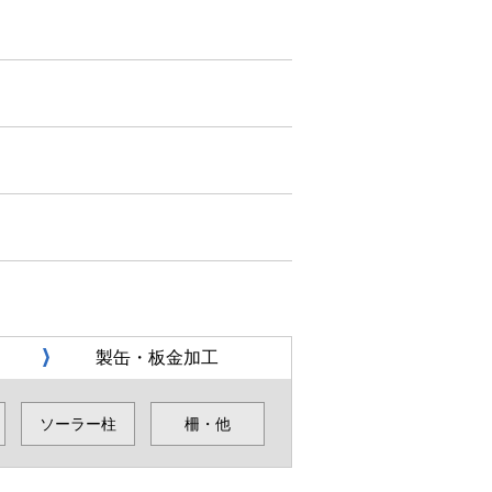
製缶・板金加工
ソーラー柱
柵・他