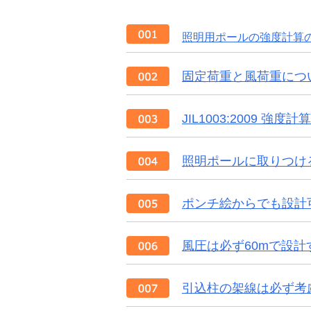
照明用ポールの強度計算の指針
固定荷重と風荷重につ
JIL1003:2009
照明ポールに取りつけ
ポンチ絵からでも設計
風圧は必ず60mで設
引込柱の架線は必ず考