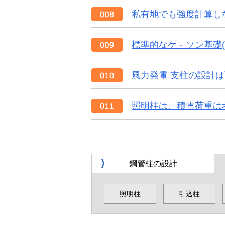
私有地でも強度計算し
標準的なケ－ソン基礎
風力発電 支柱の設計
照明柱は、積雪荷重は
鋼管柱の設計
照明柱
引込柱