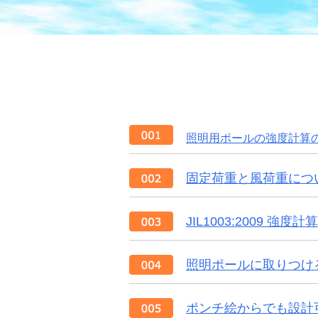
照明用ポールの強度計算の指針
固定荷重と風荷重につ
JIL1003:2009
照明ポールに取りつけ
ポンチ絵からでも設計