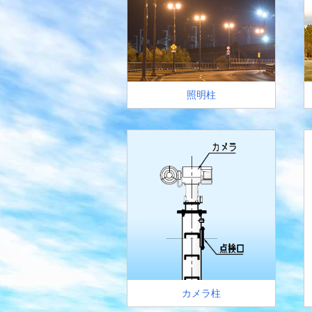
照明柱
カメラ柱