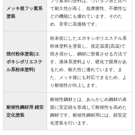
フッ素系の塗料は、ウレタン系と比べ
メッキ後フッ素系
て耐久性が高く、低摩擦性、不燃性な
塗装
どの機能にも優れています。そのた
め、非常に高価格です。
粉末状にしたエポキシポリエステル系
粉体塗料を塗装し、規定温度(高温)で
焼付粉体塗装(エ
焼き溶かし、鋼材に密着させる方法で
ポキシポリエステ
す。液体系塗料より、硬化で膜厚があ
ル系粉体塗料)
るため、耐久性に優れています。ま
た、メッキ後にも対応できるため、よ
り耐候性が向上します。
耐候性鋼材とは、あらかじめ鋼材の表
耐候性鋼材用 錆安
面に安定錆を形成して耐候性を高めた
定化塗装
鋼材です。耐候性鋼材用には、錆安定
化塗装を行います。