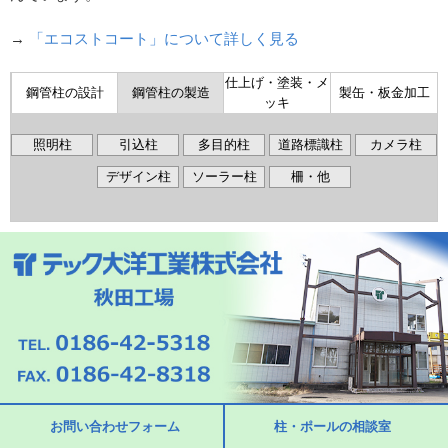
→
「エコストコート」について詳しく見る
仕上げ・塗装・メ
鋼管柱の設計
鋼管柱の製造
製缶・板金加工
ッキ
照明柱
引込柱
多目的柱
道路標識柱
カメラ柱
デザイン柱
ソーラー柱
柵・他
お問い合わせフォーム
柱・ポールの相談室