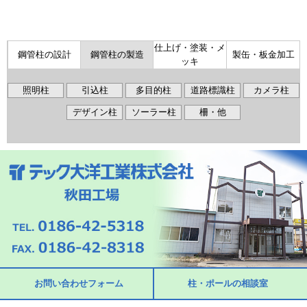
仕上げ・塗装・メ
鋼管柱の設計
鋼管柱の製造
製缶・板金加工
ッキ
照明柱
引込柱
多目的柱
道路標識柱
カメラ柱
デザイン柱
ソーラー柱
柵・他
お問い合わせフォーム
柱・ポールの相談室